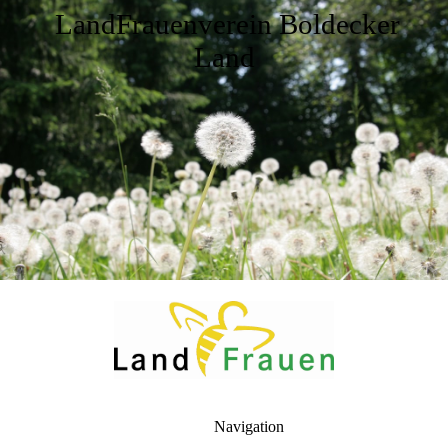
LandFrauenverein Boldecker
Land
Navigation