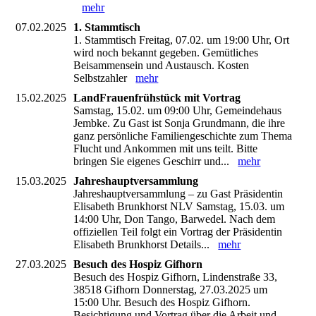
mehr
07.02.2025
1. Stammtisch
1. Stammtisch Freitag, 07.02. um 19:00 Uhr, Ort
wird noch bekannt gegeben. Gemütliches
Beisammensein und Austausch. Kosten
Selbstzahler
mehr
15.02.2025
LandFrauenfrühstück mit Vortrag
Samstag, 15.02. um 09:00 Uhr, Gemeindehaus
Jembke. Zu Gast ist Sonja Grundmann, die ihre
ganz persönliche Familiengeschichte zum Thema
Flucht und Ankommen mit uns teilt. Bitte
bringen Sie eigenes Geschirr und...
mehr
15.03.2025
Jahreshauptversammlung
Jahreshauptversammlung – zu Gast Präsidentin
Elisabeth Brunkhorst NLV Samstag, 15.03. um
14:00 Uhr, Don Tango, Barwedel. Nach dem
offiziellen Teil folgt ein Vortrag der Präsidentin
Elisabeth Brunkhorst Details...
mehr
27.03.2025
Besuch des Hospiz Gifhorn
Besuch des Hospiz Gifhorn, Lindenstraße 33,
38518 Gifhorn Donnerstag, 27.03.2025 um
15:00 Uhr. Besuch des Hospiz Gifhorn.
Besichtigung und Vortrag über die Arbeit und