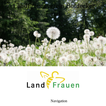
LandFrauenverein Boldecker
Land
Navigation